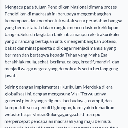
Mengacu pada tujuan Pendidikan Nasional dimana proses
Pendidikan di madrasah ini berupaya mengembangkan
kemampuan dan membentuk watak serta peradaban bangsa
yang bermartabat dalam rangka mencerdaskan kehidupan
bangsa. Seluruh kegiatan baik intra maupun ekstrakurikuler
yang dirancang bertujuan untuk mengembangkan potensi,
bakat dan minat peserta didik agar menjadi manusia yang
beriman dan bertaqwa kepada Tuhan yang Maha Esa,
berakhlak mulia, sehat, berilmu, cakap, kreatif, mandiri, dan
menjadi warga negara yang demokratis serta bertanggung
jawab.
Seiring dengan Implementasi Kurikulum Merdeka di era
globalisasi ini, dengan mengusung Visi “Terwujudnya
generasi pionir yang religious, berbudaya, terampil, dan
kompetitif, serta peduli Ligkungan, kami yakin kehadiran
website https://mtsn3tulungagung.sch.id mampu
merpercepat pencapaian madrasah yang maju bermutu
mendunia. Melalui konten-konten yang terdapat pada fitur-