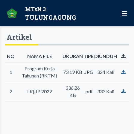
MTsN 3
TULUNGAGUNG
Artikel
NO
NAMA FILE
UKURAN
TIPE
DIUNDUH
Program Kerja
1
73.19 KB
.JPG
324 Kali
Tahunan (RKTM)
336.26
2
LKj-IP 2022
.pdf
333 Kali
KB