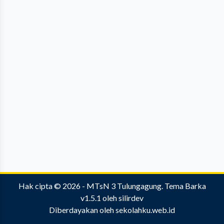
Hak cipta © 2026 -
MTsN 3 Tulungagung
.
Tema Barka
v1.5.1
oleh
silirdev
Diberdayakan oleh
sekolahku.web.id